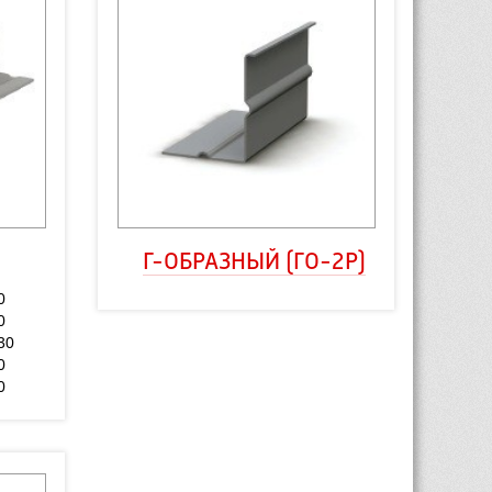
Г-ОБРАЗНЫЙ (ГО-2Р)
0
0
30
0
0