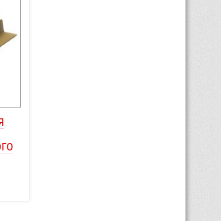
Я
ОГО