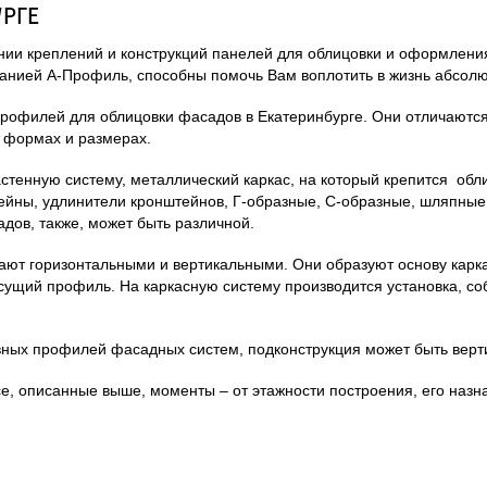
РГЕ
ении креплений и конструкций панелей для облицовки и оформлени
анией А-Профиль, способны помочь Вам воплотить в жизнь абсо
офилей для облицовки фасадов в Екатеринбурге. Они отличаются д
 формах и размерах.
тенную систему, металлический каркас, на который крепится обл
йны, удлинители кронштейнов, Г-образные, С-образные, шляпные
ов, также, может быть различной.
т горизонтальными и вертикальными. Они образуют основу каркас
щий профиль. На каркасную систему производится установка, собст
вных профилей фасадных систем, подконструкция может быть верти
 описанные выше, моменты – от этажности построения, его назнач