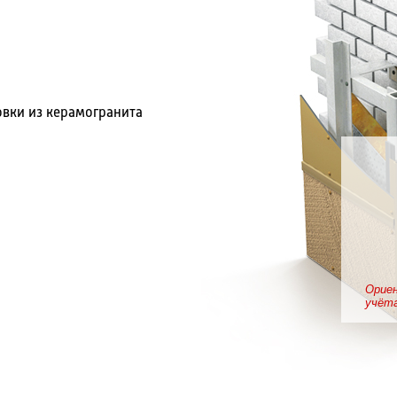
овки из керамогранита
Орие
учёта