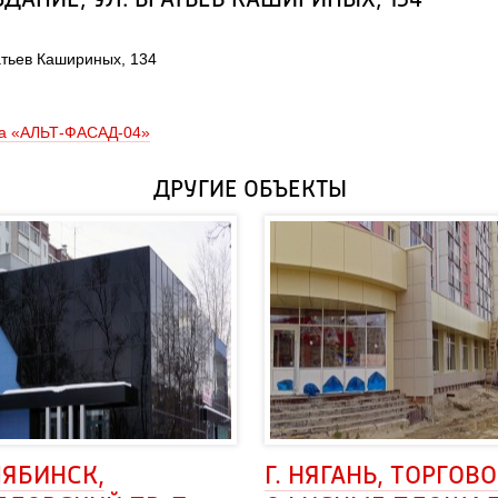
ЗДАНИЕ, УЛ. БРАТЬЕВ КАШИРИНЫХ, 134
атьев Кашириных, 134 
а «АЛЬТ-ФАСАД-04»
ДРУГИЕ ОБЪЕКТЫ
ЛЯБИНСК, 
Г. НЯГАНЬ, ТОРГОВО