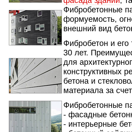
фасада зданий
, т
Фибробетонные па
формуемость, огн
внешний вид бетон
Фибробетон и его 
30 лет. Преимуще
для архитектурно
конструктивных р
бетона и стеклово
материала за сче
Фибробетонные п
- фасадные бетон
- интерьерные бе